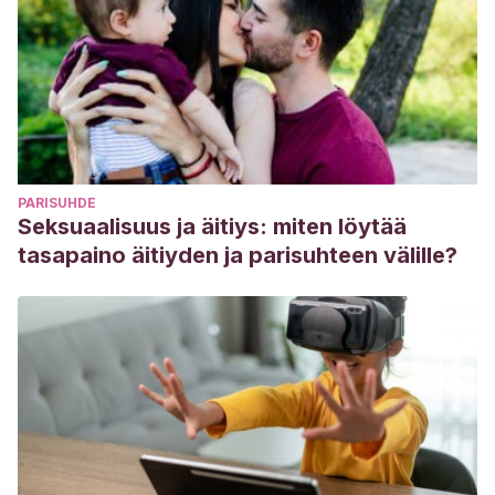
abstract/10/1/244/457977
Levy, D. M.
(1928). Fingersucking and accessory
movements in early infancy: An etiologic study.
American
Journal of Psychiatry
,
84
(6), 881-918.
https://ajp.psychiatryonline.org/doi/pdf/10.1176/ajp.84.6.881
Lewis, S. J.
(1937). The effect of thumb and finger sucking
PARISUHDE
on the primary teeth and dental arches.
Child Development
,
Seksuaalisuus ja äitiys: miten löytää
8
(1), 93-98.
https://www.jstor.org/stable/1125827
tasapaino äitiyden ja parisuhteen välille?