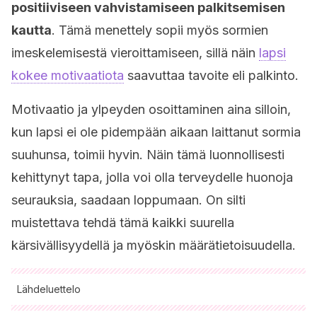
positiiviseen vahvistamiseen palkitsemisen
kautta
. Tämä menettely sopii myös sormien
imeskelemisestä vieroittamiseen, sillä näin
lapsi
kokee motivaatiota
saavuttaa tavoite eli palkinto.
Motivaatio ja ylpeyden osoittaminen aina silloin,
kun lapsi ei ole pidempään aikaan laittanut sormia
suuhunsa, toimii hyvin. Näin tämä luonnollisesti
kehittynyt tapa, jolla voi olla terveydelle huonoja
seurauksia, saadaan loppumaan. On silti
muistettava tehdä tämä kaikki suurella
kärsivällisyydellä ja myöskin määrätietoisuudella.
Lähdeluettelo
Kaikki lainatut lähteet tarkistettiin perusteellisesti tiimimme