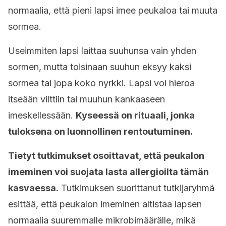
normaalia, että pieni lapsi imee peukaloa tai muuta
sormea.
Useimmiten lapsi laittaa suuhunsa vain yhden
sormen, mutta toisinaan suuhun eksyy kaksi
sormea tai jopa koko nyrkki. Lapsi voi hieroa
itseään vilttiin tai muuhun kankaaseen
imeskellessään.
Kyseessä on rituaali, jonka
tuloksena on luonnollinen rentoutuminen.
Tietyt tutkimukset osoittavat, että peukalon
imeminen voi suojata lasta allergioilta tämän
kasvaessa.
Tutkimuksen suorittanut tutki­ja­ryhmä
esittää, että peukalon imeminen altistaa lapsen
normaalia suuremmalle mikrobimäärälle, mikä