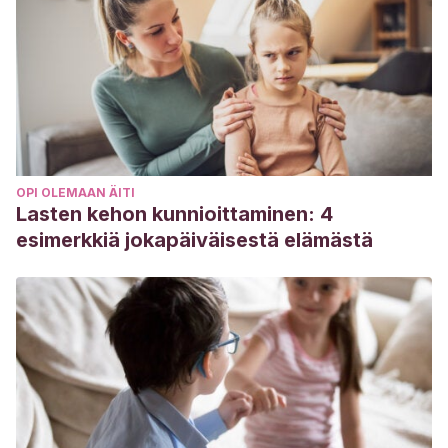
OPI OLEMAAN ÄITI
Lasten kehon kunnioittaminen: 4
esimerkkiä jokapäiväisestä elämästä