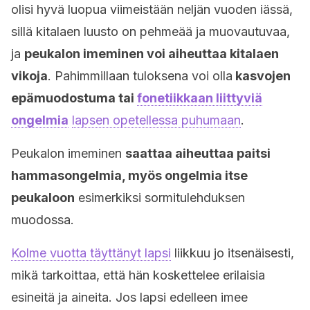
olisi hyvä luopua viimeistään neljän vuoden iässä,
sillä kitalaen luusto on pehmeää ja muovautuvaa,
ja
peukalon imeminen voi aiheuttaa kitalaen
vikoja
. Pahimmillaan tuloksena voi olla
kasvojen
epämuodostuma tai
fonetiikkaan liittyviä
ongelmia
lapsen opetellessa puhumaan
.
Peu­kalon ime­minen
saattaa aiheuttaa paitsi
hammasongelmia, myös ongelmia itse
peukaloon
esimerkiksi sormi­tu­leh­duksen
muodossa.
Kolme vuotta täyttänyt lapsi
liikkuu jo itsenäisesti,
mikä tarkoittaa, että hän koskettelee erilaisia
esineitä ja aineita. Jos lapsi edelleen imee