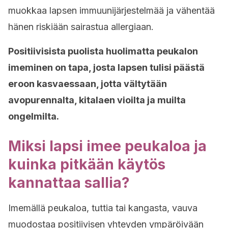
muokkaa lapsen immuunijärjestelmää ja vähentää
hänen riskiään sairastua allergiaan.
Positiivisista puolista huolimatta peukalon
imeminen on tapa, josta lapsen tulisi päästä
eroon kasvaessaan, jotta vältytään
avopurennalta, kitalaen vioilta ja muilta
ongelmilta.
Miksi lapsi imee peukaloa ja
kuinka pitkään käytös
kannattaa sallia?
Imemällä peukaloa, tuttia tai kangasta, vauva
muodostaa positiivisen yhteyden ympäröivään