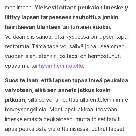
maailmaan.
Yleisesti ottaen peukalon imeskely
liittyy lapsen tarpeeseen rauhoittua jonkin
häiritsevän tilanteen tai tunteen vuoksi.
Voidaan siis sanoa, että kyseessä on lapsen tapa
rentoutua. Tämä tapa voi säilyä jopa useamman
vuoden ajan, etenkin jos lapsi on hermostunut,
epävarma tai
hyvin hemmoteltu
.
Suositellaan, että lapsen tapaa imeä peukaloa
valvotaan, eikä sen anneta jatkua kovin
pitkään
, sillä se voi aiheuttaa alla erittelemiämme
terveysongelmia. Moni lapsi lakkaa itsestään
imeskelemästä peukaloaan, mutta toiset tarvit
apua peukalosta vieroittumisessa. Jotkut lapset