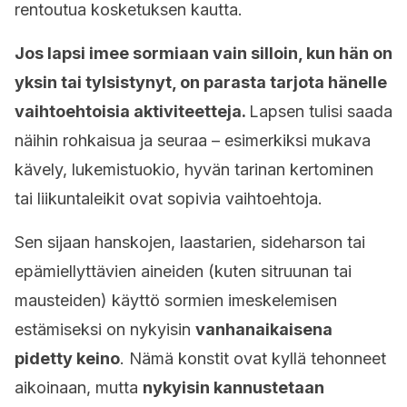
rentoutua kosketuksen kautta.
Jos lapsi imee sormiaan vain silloin, kun hän on
yksin tai tylsistynyt, on parasta tarjota hänelle
vaihtoehtoisia aktiviteetteja.
Lapsen tulisi saada
näihin rohkaisua ja seuraa – esimerkiksi mukava
kävely, lukemistuokio, hyvän tarinan kertominen
tai liikuntaleikit ovat sopivia vaihtoehtoja.
Sen sijaan hanskojen, laastarien, sideharson tai
epämiellyttävien aineiden (kuten sitruunan tai
mausteiden) käyttö sormien imeskelemisen
estämiseksi on nykyisin
vanhanaikaisena
pidetty keino
. Nämä konstit ovat kyllä tehonneet
aikoinaan, mutta
nykyisin kannustetaan