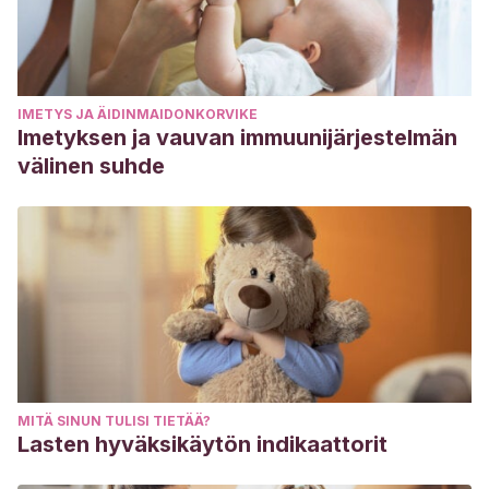
IMETYS JA ÄIDINMAIDONKORVIKE
Imetyksen ja vauvan immuunijärjestelmän
välinen suhde
MITÄ SINUN TULISI TIETÄÄ?
Lasten hyväksikäytön indikaattorit