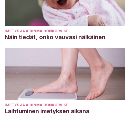
IMETYS JA ÄIDINMAIDONKORVIKE
Näin tiedät, onko vauvasi nälkäinen
IMETYS JA ÄIDINMAIDONKORVIKE
Laihtuminen imetyksen aikana