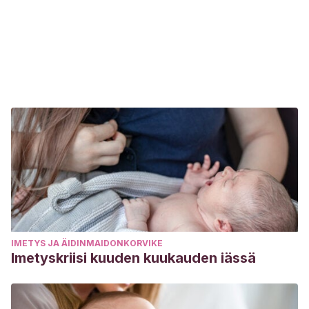
IMETYS JA ÄIDINMAIDONKORVIKE
Imetyskriisi kuuden kuukauden iässä