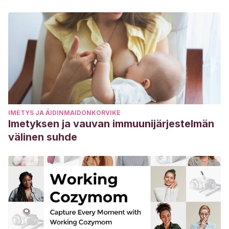
IMETYS JA ÄIDINMAIDONKORVIKE
Imetyksen ja vauvan immuunijärjestelmän
välinen suhde