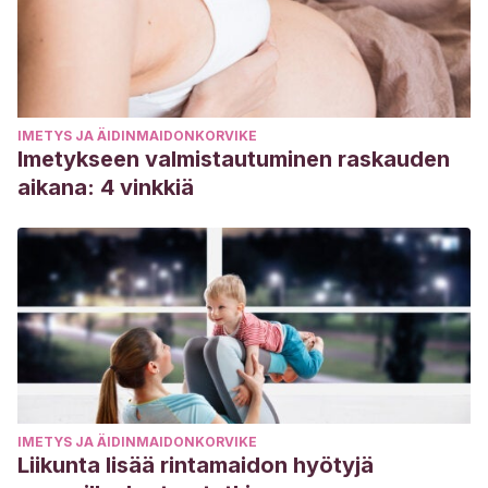
IMETYS JA ÄIDINMAIDONKORVIKE
Imetykseen valmistautuminen raskauden
aikana: 4 vinkkiä
IMETYS JA ÄIDINMAIDONKORVIKE
Liikunta lisää rintamaidon hyötyjä