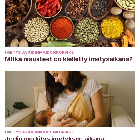
IMETYS JA ÄIDINMAIDONKORVIKE
Mitkä mausteet on kielletty imetysaikana?
IMETYS JA ÄIDINMAIDONKORVIKE
Jodin merkitys imetyksen aikana