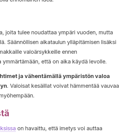
ia, joita tulee noudattaa ympäri vuoden, mutta
llä. Säännöllisen aikataulun ylläpitämisen lisäksi
oimakkaille valoärsykkeille ennen
ymmärtämään, että on aika käydä levolle.
ihtimet ja vähentämällä ympäristön valoa
yyn
. Valoisat kesäillat voivat hämmentää vauvaa
ta myöhempään.
stä
uksissa
on havaittu, että imetys voi auttaa