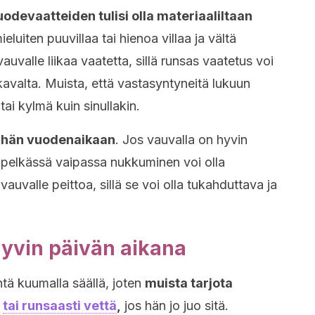
uodevaatteiden tulisi olla materiaaliltaan
mieluiten puuvillaa tai hienoa villaa ja vältä
uvalle liikaa vaatetta, sillä runsas vaatetus voi
avalta. Muista, että vastasyntyneitä lukuun
ai kylmä kuin sinullakin.
tähän vuodenaikaan
. Jos vauvalla on hyvin
 pelkässä vaipassa nukkuminen voi olla
auvalle peittoa, sillä se voi olla tukahduttava ja
hyvin päivän aikana
tä kuumalla säällä, joten
muista tarjota
a
tai runsaasti vettä
,
jos hän jo juo sitä.