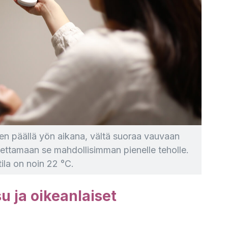
teen päällä yön aikana, vältä suoraa vauvaan
settamaan se mahdollisimman pienelle teholle.
tila on noin 22 °C.
u ja oikeanlaiset