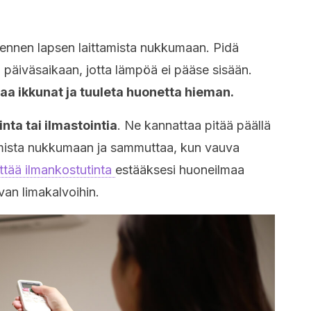
 ennen lapsen laittamista nukkumaan. Pidä
ni päiväsaikaan, jotta lämpöä ei pääse sisään.
 avaa ikkunat ja tuuleta huonetta hieman.
inta tai ilmastointia
. Ne kannattaa pitää päällä
amista nukkumaan ja sammuttaa, kun vauva
tää ilmankostutinta
estääksesi huoneilmaa
an limakalvoihin.