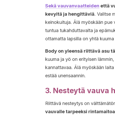
Sekä vauvanvaatteiden
että v
kevyitä ja hengittäviä
. Valitse 
keinokuituja. Älä myöskään pue va
tuntua tukahduttavalta ja epämuk
ottamatta lapsilla on yhtä kuuma t
Body on yleensä riittävä asu 
kuuma ja yö on erityisen lämmin,
kannattavaa. Älä myöskään laita v
estää unensaannin.
3. Nesteytä vauva 
Riittävä nesteytys on välttämätön
vauvalle tarpeeksi rintamaito