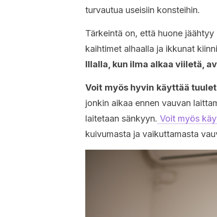
turvautua useisiin konsteihin.
Tärkeintä on, että huone jäähtyy
kaihtimet alhaalla ja ikkunat kiin
Illalla, kun ilma alkaa viiletä,
Voit
myös hyvin
käyttää tuulet
jonkin aikaa ennen vauvan laitt
laitetaan sänkyyn.
Voit myös käyt
kuivumasta ja vaikuttamasta vauv