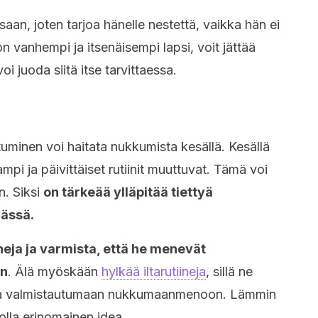
saan, joten tarjoa hänelle nestettä, vaikka hän ei
n vanhempi ja itsenäisempi lapsi, voit jättää
oi juoda siitä itse tarvittaessa.
tuminen voi haitata nukkumista kesällä. Kesällä
mpi ja päivittäiset rutiinit muuttuvat. Tämä voi
n. Siksi
on tärkeää ylläpitää tiettyä
mässä.
ineja ja varmista, että he menevät
an
. Älä myöskään
hylkää iltarutiineja
, sillä ne
 ja valmistautumaan nukkumaanmenoon. Lämmin
lla erinomainen idea.