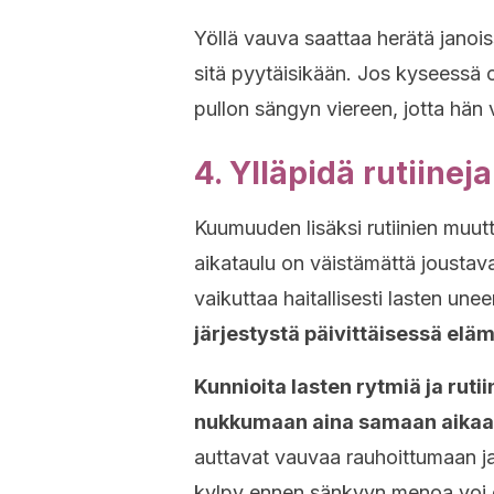
Yöllä vauva saattaa herätä janois
sitä pyytäisikään. Jos kyseessä o
pullon sängyn viereen, jotta hän v
4. Ylläpidä rutiineja
Kuumuuden lisäksi rutiinien muut
aikataulu on väistämättä joustava
vaikuttaa haitallisesti lasten unee
järjestystä päivittäisessä elä
Kunnioita lasten rytmiä ja ruti
nukkumaan aina samaan aika
auttavat vauvaa rauhoittumaan
kylpy ennen sänkyyn menoa voi o