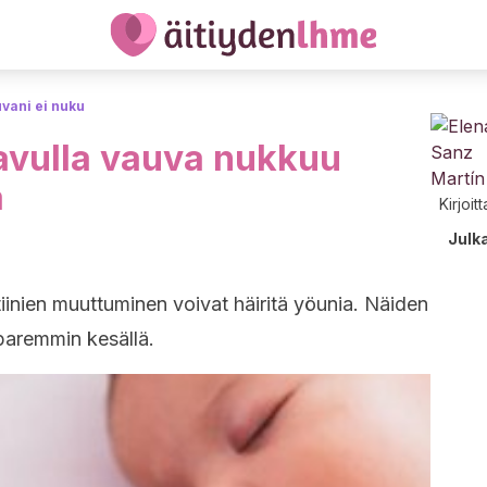
vani ei nuku
 avulla vauva nukkuu
ä
Kirjoit
Julk
rutiinien muuttuminen voivat häiritä yöunia. Näiden
paremmin kesällä.