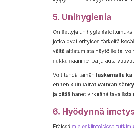
5. Unihygienia
On tiettyjä unihygieniatottumuks
jotka ovat erityisen tärkeitä kesä
vältä altistumista näytöille tai v
nukkumaanmenoa ja auta vauvaa 
Voit tehdä tämän
laskemalla ka
ennen kuin laitat vauvan sänk
ja pitää hänet virkeänä tavallis
6. Hyödynnä imety
Eräissä
mielenkiintoisissa tutkim