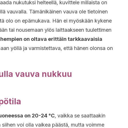
ada nukutuksi helteellä, kuvittele millaista on
lä vauvalla. Tämänikäinen vauva ole tietoinen
 että olo on epämukava. Hän ei myöskään kykene
än tai nousemaan ylös laittaakseen tuulettimen
empien on oltava erittäin tarkkaavaisia
an yöllä ja varmistettava, että hänen olonsa on
vulla vauva nukkuu
pötila
uoneessa on 20-24 °C
, vaikka se saattaakin
ä siihen voi olla vaikea päästä, mutta voimme