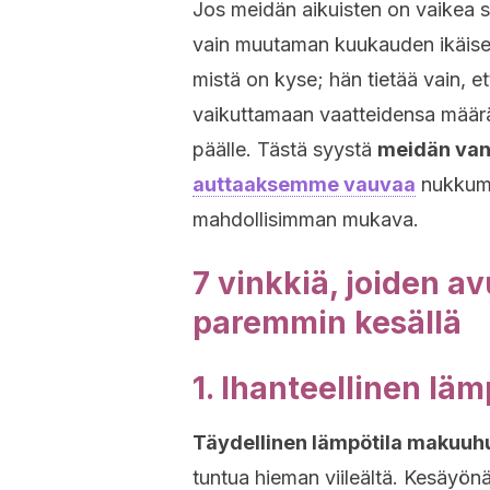
Jos meidän aikuisten on vaikea sa
vain muutaman kuukauden ikäisel
mistä on kyse; hän tietää vain,
vaikuttamaan vaatteidensa määrä
päälle. Tästä syystä
meidän vanh
auttaaksemme vauvaa
nukkuma
mahdollisimman mukava.
7 vinkkiä, joiden a
paremmin kesällä
1. Ihanteellinen läm
Täydellinen lämpötila makuuh
tuntua hieman viileältä. Kesäyön