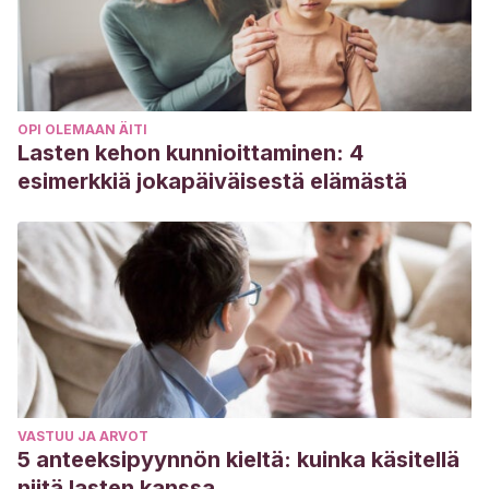
OPI OLEMAAN ÄITI
Lasten kehon kunnioittaminen: 4
esimerkkiä jokapäiväisestä elämästä
VASTUU JA ARVOT
5 anteeksipyynnön kieltä: kuinka käsitellä
niitä lasten kanssa