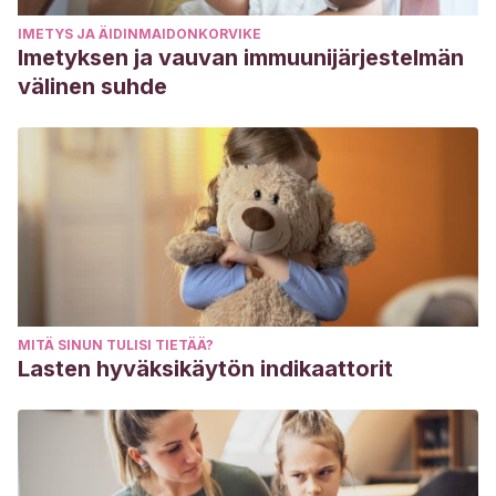
IMETYS JA ÄIDINMAIDONKORVIKE
Imetyksen ja vauvan immuunijärjestelmän
välinen suhde
MITÄ SINUN TULISI TIETÄÄ?
Lasten hyväksikäytön indikaattorit