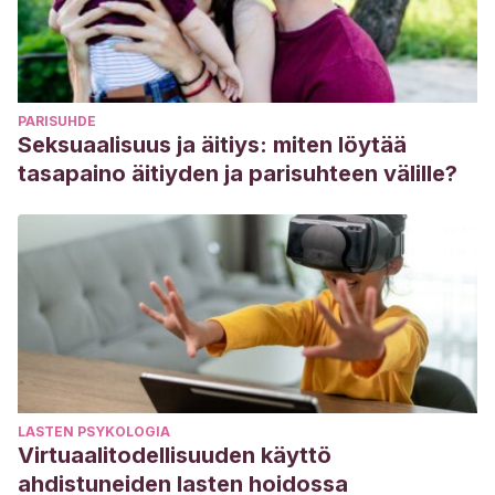
PARISUHDE
Seksuaalisuus ja äitiys: miten löytää
tasapaino äitiyden ja parisuhteen välille?
LASTEN PSYKOLOGIA
Virtuaalitodellisuuden käyttö
ahdistuneiden lasten hoidossa