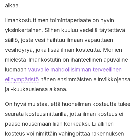
aikaa.
Ilmankostuttimen toimintaperiaate on hyvin
yksinkertainen. Siihen kuuluu vedellä täytettävä
säiliö, josta vesi haihtuu ilmaan vapauttaen
vesihöyryä, joka lisää ilman kosteutta. Monien
mielestä ilmankostutin on ihanteellinen apuväline
luomaan
vauvalle mahdollisimman terveellinen
elinympäristö
hänen ensimmäisten elinviikkojensa
ja -kuukausiensa aikana.
On hyvä muistaa, että huoneilman kosteutta tulee
seurata kosteusmittarilla, jotta ilman kosteus ei
pääse nousemaan liian korkeaksi. Liiallinen
kosteus voi nimittäin vahingoittaa rakennuksen