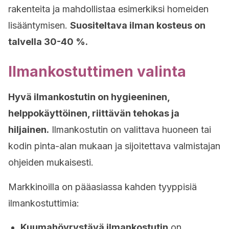
rakenteita ja mahdollistaa esimerkiksi homeiden
lisääntymisen.
Suositeltava ilman kosteus on
talvella 30-40 %.
Ilmankostuttimen valinta
Hyvä ilmankostutin on hygieeninen,
helppokäyttöinen, riittävän tehokas ja
hiljainen.
Ilmankostutin on valittava huoneen tai
kodin pinta-alan mukaan ja sijoitettava valmistajan
ohjeiden mukaisesti.
Markkinoilla on pääasiassa kahden tyyppisiä
ilmankostuttimia:
Kuumahöyrystävä ilmankostutin
on