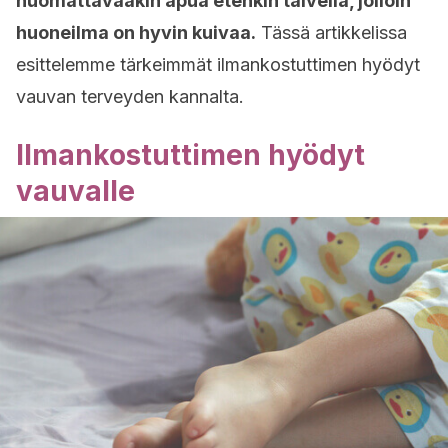
huomattavaakin apua etenkin talvella, jolloin
huoneilma on hyvin kuivaa.
Tässä artikkelissa
esittelemme tärkeimmät ilmankostuttimen hyödyt
vauvan terveyden kannalta.
Ilmankostuttimen hyödyt
vauvalle