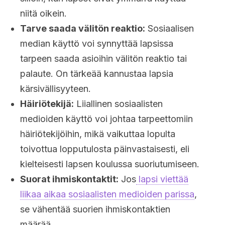
niitä oikein.
Tarve saada välitön reaktio:
Sosiaalisen
median käyttö voi synnyttää lapsissa
tarpeen saada asioihin välitön reaktio tai
palaute. On tärkeää kannustaa lapsia
kärsivällisyyteen.
Häiriötekijä:
Liiallinen sosiaalisten
medioiden käyttö voi johtaa tarpeettomiin
häiriötekijöihin, mikä vaikuttaa lopulta
toivottua lopputulosta päinvastaisesti, eli
kielteisesti lapsen koulussa suoriutumiseen.
Suorat ihmiskontaktit:
Jos
lapsi viettää
liikaa aikaa sosiaalisten medioiden parissa
,
se vähentää suorien ihmiskontaktien
määrää.