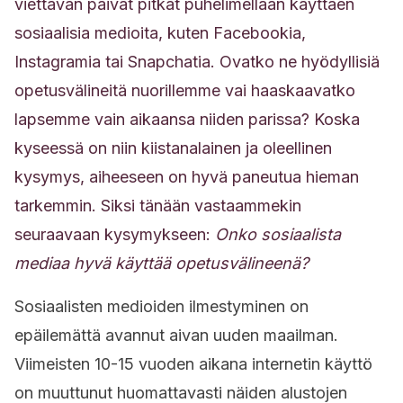
viettävän päivät pitkät puhelimellaan käyttäen
sosiaalisia medioita, kuten Facebookia,
Instagramia tai Snapchatia. Ovatko ne hyödyllisiä
opetusvälineitä nuorillemme vai haaskaavatko
lapsemme vain aikaansa niiden parissa? Koska
kyseessä on niin kiistanalainen ja oleellinen
kysymys, aiheeseen on hyvä paneutua hieman
tarkemmin. Siksi tänään vastaammekin
seuraavaan kysymykseen:
Onko
sosiaalista
mediaa hyvä käyttää opetusvälineenä?
Sosiaalisten medioiden ilmestyminen on
epäilemättä avannut aivan uuden maailman.
Viimeisten 10-15 vuoden aikana internetin käyttö
on muuttunut huomattavasti näiden alustojen