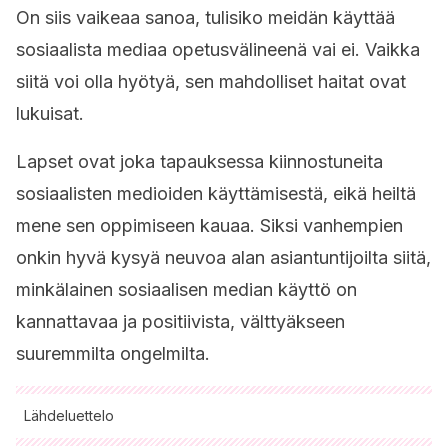
On siis vaikeaa sanoa, tulisiko meidän käyttää
sosiaalista mediaa opetusvälineenä vai ei. Vaikka
siitä voi olla hyötyä, sen mahdolliset haitat ovat
lukuisat.
Lapset ovat joka tapauksessa kiinnostuneita
sosiaalisten medioiden käyttämisestä, eikä heiltä
mene sen oppimiseen kauaa. Siksi vanhempien
onkin hyvä kysyä neuvoa alan asiantuntijoilta siitä,
minkälainen sosiaalisen median käyttö on
kannattavaa ja positiivista, välttyäkseen
suuremmilta ongelmilta.
Lähdeluettelo
Kaikki lainatut lähteet tarkistettiin perusteellisesti tiimimme