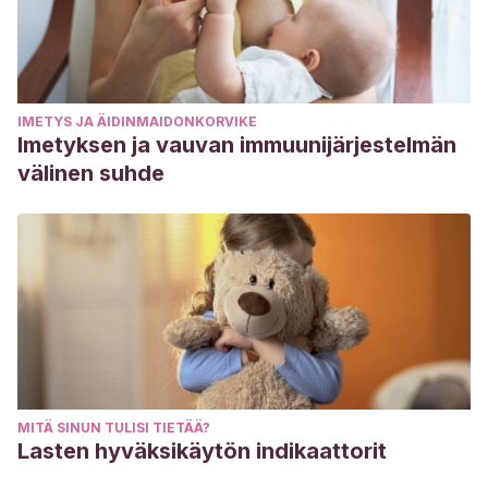
IMETYS JA ÄIDINMAIDONKORVIKE
Imetyksen ja vauvan immuunijärjestelmän
välinen suhde
MITÄ SINUN TULISI TIETÄÄ?
Lasten hyväksikäytön indikaattorit