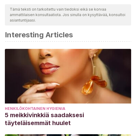
toimesta varmistaaksemme niiden laadun, luotettavuuden,
Tämä teksti on tarkoitettu vain tiedoksi eikä se korvaa
ammattilaisen konsultaatiota. Jos sinulla on kysyttävää, konsultoi
ajantasaisuuden ja pätevyyden. Tämän artikkelin bibliografia
asiantuntijaasi.
katsottiin luotettavaksi ja akateemisesti tai tieteellisesti tarkaksi.
Interesting Articles
Valenzuela, R.
(2013). Las redes sociales y su aplicación
en la Educación.
Revista Digital Universitaria, 14 (4),
1-14.
HENKILÖKOHTAINEN HYGIENIA
5 meikkivinkkiä saadaksesi
täyteläisemmät huulet