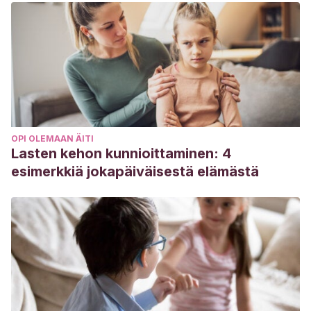
OPI OLEMAAN ÄITI
Lasten kehon kunnioittaminen: 4
esimerkkiä jokapäiväisestä elämästä