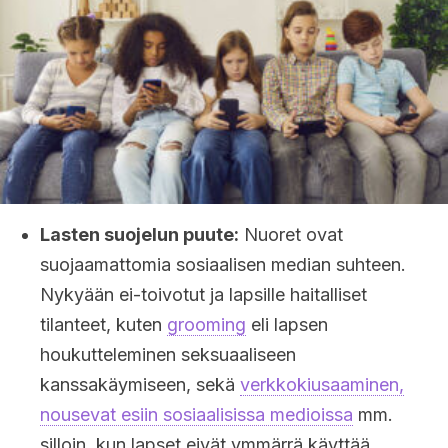
Lasten suojelun puute:
Nuoret ovat
suojaamattomia sosiaalisen median suhteen.
Nykyään ei-toivotut ja lapsille haitalliset
tilanteet, kuten
grooming
eli lapsen
houkutteleminen seksuaaliseen
kanssakäymiseen, sekä
verkkokiusaaminen,
nousevat esiin sosiaalisissa medioissa
mm.
silloin, kun lapset eivät ymmärrä käyttää