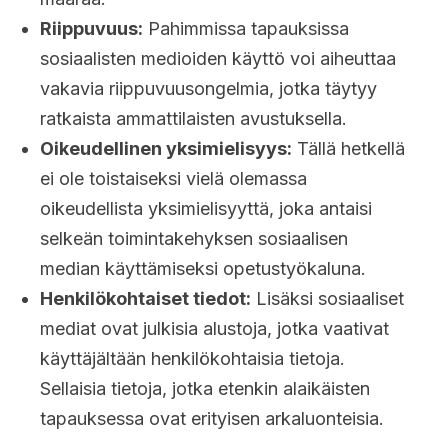
Riippuvuus:
Pahimmissa tapauksissa
sosiaalisten medioiden käyttö voi aiheuttaa
vakavia riippuvuusongelmia, jotka täytyy
ratkaista ammattilaisten avustuksella.
Oikeudellinen yksimielisyys:
Tällä hetkellä
ei ole toistaiseksi vielä olemassa
oikeudellista yksimielisyyttä, joka antaisi
selkeän toimintakehyksen sosiaalisen
median käyttämiseksi opetustyökaluna.
Henkilökohtaiset tiedot:
Lisäksi sosiaaliset
mediat ovat julkisia alustoja, jotka vaativat
käyttäjältään henkilökohtaisia ​​tietoja.
Sellaisia tietoja, jotka etenkin alaikäisten
tapauksessa ovat erityisen arkaluonteisia.