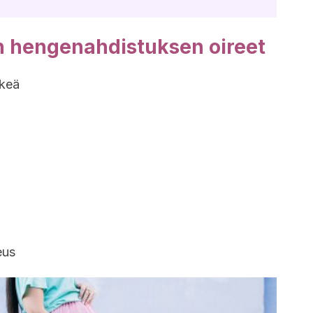
n hengenahdistuksen oireet
nkeä
eus