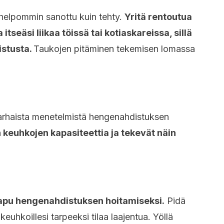
helpommin sanottu kuin tehty.
Yritä rentoutua
itseäsi liikaa töissä tai kotiaskareissa, sillä
stusta.
Taukojen pitäminen tekemisen lomassa
.
parhaista menetelmistä hengenahdistuksen
keuhkojen kapasiteettia ja tekevät näin
s apu hengenahdistuksen hoitamiseksi.
Pidä
keuhkoillesi tarpeeksi tilaa laajentua. Yöllä