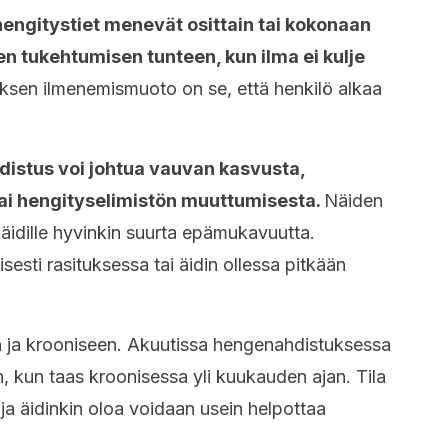
 hengitystiet menevät osittain tai kokonaan
en tukehtumisen tunteen, kun ilma ei kulje
sen ilmenemismuoto on se, että henkilö alkaa
istus voi johtua vauvan kasvusta,
ai hengityselimistön muuttumisesta.
Näiden
 äidille hyvinkin suurta epämukavuutta.
sesti rasituksessa tai äidin ollessa pitkään
n ja krooniseen. Akuutissa hengenahdistuksessa
 kun taas kroonisessa yli kuukauden ajan. Tila
 ja äidinkin oloa voidaan usein helpottaa