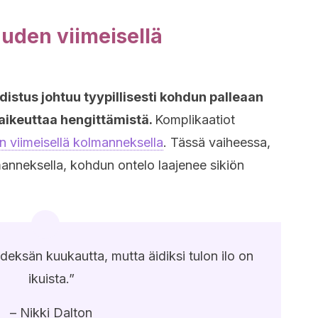
uden viimeisellä
stus johtuu tyypillisesti kohdun palleaan
aikeuttaa hengittämistä.
Komplikaatiot
 viimeisellä kolmanneksella
. Tässä vaiheessa,
manneksella, kohdun ontelo laajenee sikiön
hdeksän kuukautta, mutta äidiksi tulon ilo on
ikuista.”
– Nikki Dalton