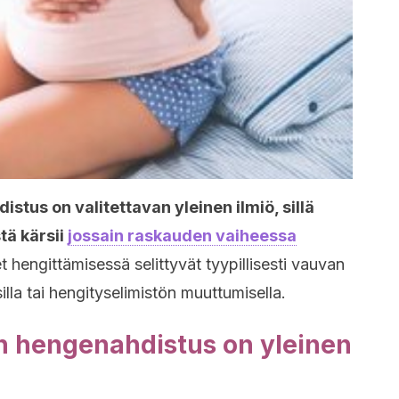
tus on valitettavan yleinen ilmiö, sillä
tä kärsii
jossain raskauden vaiheessa
 hengittämisessä selittyvät tyypillisesti vauvan
illa tai hengityselimistön muuttumisella.
n hengenahdistus on yleinen