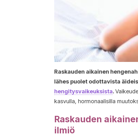
Raskauden aikainen hengenahdis
lähes puolet odottavista äideis
hengitysvaikeuksista
.
Vaikeudet
kasvulla, hormonaalisilla muutoks
Raskauden aikaine
ilmiö