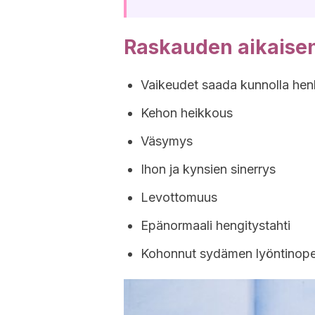
Raskauden aikaise
Vaikeudet saada kunnolla he
Kehon heikkous
Väsymys
Ihon ja kynsien sinerrys
Levottomuus
Epänormaali hengitystahti
Kohonnut sydämen lyöntinop