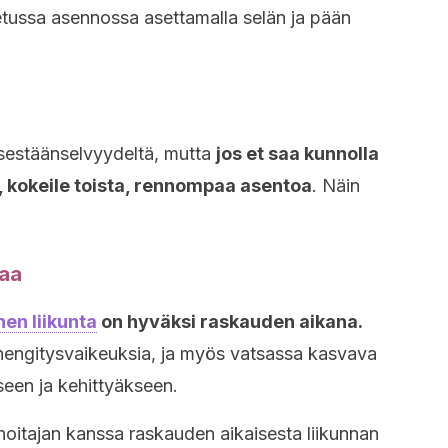
tussa asennossa asettamalla selän ja pään
sestäänselvyydeltä, mutta
jos et saa kunnolla
, kokeile toista, rennompaa asentoa
. Näin
taa
en liikunta
on hyväksi raskauden aikana.
 hengitysvaikeuksia, ja myös vatsassa kasvava
een ja kehittyäkseen.
hoitajan kanssa raskauden aikaisesta liikunnan