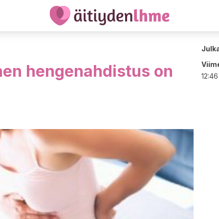
Julk
Viime
nen hengenahdistus on
12:46