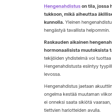
Hengenahdistus
on tila, jossa
tukkoon, mikä aiheuttaa äkillis
kunnolla.
Yleinen hengenahdistuk
hengästyä tavallista helpommin.
Raskauden aikainen hengenahd
hormonaalisista muutoksista t
tekijöiden yhdistelmä voi tuottaa
Hengenahdistusta esiintyy tyypilli
levossa.
Hengenahdistus jaetaan akuuttii
ongelma kestää muutaman viikon,
ei onneksi saata sikiötä vaaraan,
tiettyjen harjotteiden avulla.