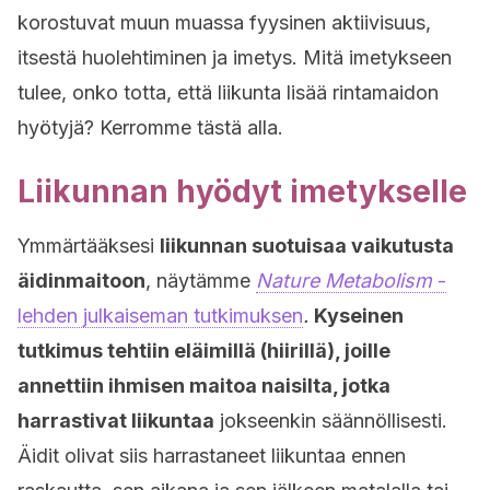
korostuvat muun muassa fyysinen aktiivisuus,
itsestä huolehtiminen ja imetys. Mitä imetykseen
tulee, onko totta, että liikunta lisää rintamaidon
hyötyjä? Kerromme tästä alla.
Liikunnan hyödyt imetykselle
Ymmärtääksesi
liikunnan suotuisaa vaikutusta
äidinmaitoon
, näytämme
Nature Metabolism
-
lehden julkaiseman tutkimuksen
.
Kyseinen
tutkimus tehtiin eläimillä (hiirillä), joille
annettiin ihmisen maitoa naisilta, jotka
harrastivat liikuntaa
jokseenkin säännöllisesti.
Äidit olivat siis harrastaneet liikuntaa ennen