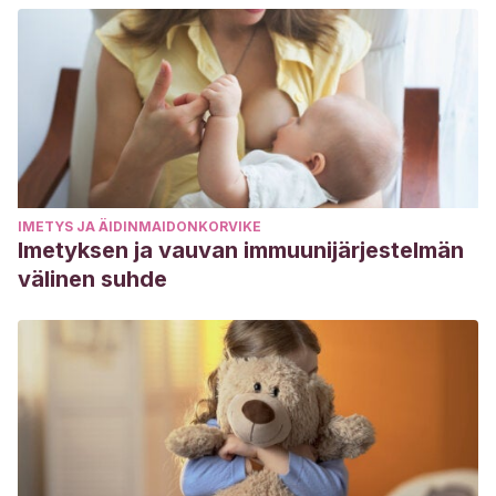
IMETYS JA ÄIDINMAIDONKORVIKE
Imetyksen ja vauvan immuunijärjestelmän
välinen suhde