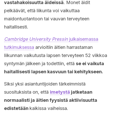
vastahakoisuutta äideissä
. Monet äidit
pelkäävät, että liikunta voi vaikuttaa
maidontuotantoon tai vauvan terveyteen
haitallisesti.
Cambridge University Pressin
julkaisemassa
tutkimuksessa
arvioitiin äitien harrastaman
liikunnan vaikutusta lapsen terveyteen 52 viikkoa
syntymän jälkeen ja todettiin, että
se ei vaikuta
haitallisesti lapsen kasvuun tai kehitykseen.
Siksi yksi asiantuntijoiden tärkeimmistä
suosituksista on, että
imetystä
jatketaan
normaalisti ja äitien fyysistä aktiivisuutta
edistetään
kaikissa vaiheissa.