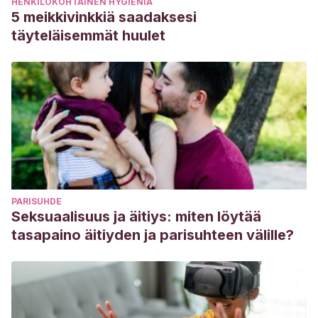
HENKILÖKOHTAINEN HYGIENIA
Nutrición. Disponible en: http://ve.scielo.org/scielo.php?
5 meikkivinkkiä saadaksesi
script=sci_arttext&pid=S0004-06222001000400002
täyteläisemmät huulet
Dada Su., Et al. (2007). Las madres que amamantan
pueden hacer ejercicio: resultados de un estudio de
cohorte. Cambridge University Press. Disponible en:
https://www.cambridge.org/core/journals/public-health-
nutrition/article/breastfeeding-mothers-can-exercise-
results-of-a-cohort-
study/8E066BE34848116795D3B33357885FCB
Kc S. Wright , Timothy J. Quinn y Gale B. Carey. (2002).
PARISUHDE
Aceptación infantil de la leche materna después del
Seksuaalisuus ja äitiys: miten löytää
ejercicio materno. Pedriatrics. Disponible en:
tasapaino äitiyden ja parisuhteen välille?
https://pediatrics.aappublications.org/content/109/4/585