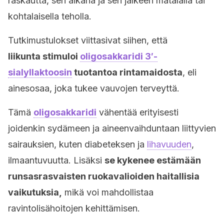
raskautta, sen aikana ja sen jälkeen matalalla tai
kohtalaisella teholla.
Tutkimustulokset viittasivat siihen, että
liikunta
stimuloi
oligosakkaridi 3′-
sialyllaktoosin
tuotantoa rintamaidosta
, eli
ainesosaa, joka tukee vauvojen terveyttä.
Tämä
oligosakkaridi
vähentää erityisesti
joidenkin sydämeen ja aineenvaihduntaan liittyvien
sairauksien, kuten diabeteksen ja
lihavuuden
,
ilmaantuvuutta. Lisäksi
se kykenee estämään
runsasrasvaisten ruokavalioiden haitallisia
vaikutuksia,
mikä voi mahdollistaa
ravintolisähoitojen kehittämisen.