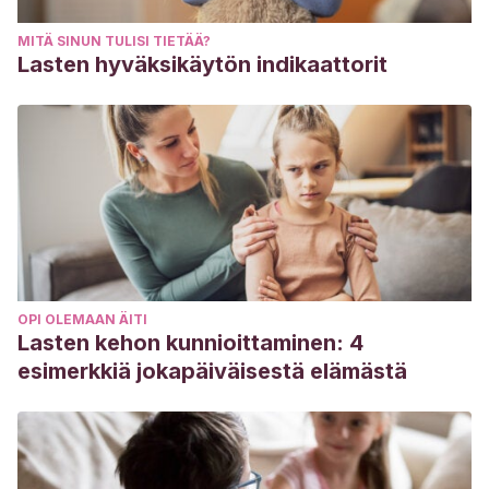
MITÄ SINUN TULISI TIETÄÄ?
Lasten hyväksikäytön indikaattorit
OPI OLEMAAN ÄITI
Lasten kehon kunnioittaminen: 4
esimerkkiä jokapäiväisestä elämästä