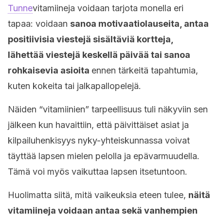
Tunne
vitamiineja voidaan tarjota monella eri
tapaa: voidaan
sanoa motivaatiolauseita, antaa
positiivisia viestejä sisältäviä kortteja,
lähettää viestejä keskellä päivää tai sanoa
rohkaisevia asioita
ennen tärkeitä tapahtumia,
kuten kokeita tai jalkapallopelejä.
Näiden “vitamiinien” tarpeellisuus tuli näkyviin sen
jälkeen kun havaittiin, että päivittäiset asiat ja
kilpailuhenkisyys nyky-yhteiskunnassa voivat
täyttää lapsen mielen pelolla ja epävarmuudella.
Tämä voi myös vaikuttaa lapsen itsetuntoon.
Huolimatta siitä, mitä vaikeuksia eteen tulee,
näitä
vitamiineja voidaan antaa sekä vanhempien