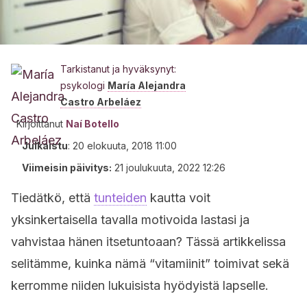
Tarkistanut ja hyväksynyt:
psykologi
María Alejandra
Castro Arbeláez
Kirjoittanut
Naí Botello
Julkaistu
:
20 elokuuta, 2018 11:00
Viimeisin päivitys:
21 joulukuuta, 2022 12:26
Tiedätkö, että
tunteiden
kautta voit
yksinkertaisella tavalla motivoida lastasi ja
vahvistaa hänen itsetuntoaan? Tässä artikkelissa
selitämme, kuinka nämä “vitamiinit” toimivat sekä
kerromme niiden lukuisista hyödyistä lapselle.