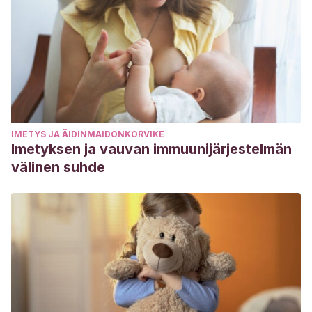
IMETYS JA ÄIDINMAIDONKORVIKE
Imetyksen ja vauvan immuunijärjestelmän
välinen suhde