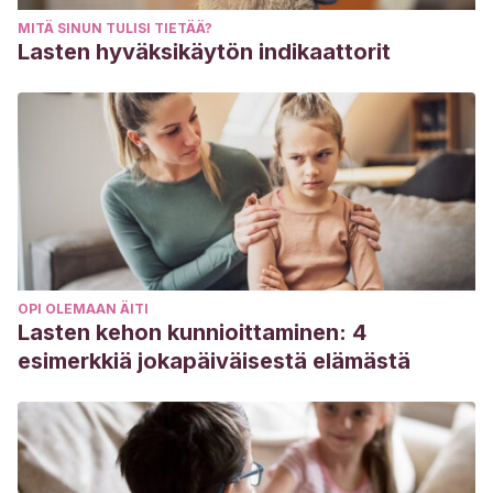
MITÄ SINUN TULISI TIETÄÄ?
Lasten hyväksikäytön indikaattorit
OPI OLEMAAN ÄITI
Lasten kehon kunnioittaminen: 4
esimerkkiä jokapäiväisestä elämästä