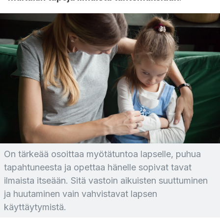
On tärkeää osoittaa myötätuntoa lapselle, puhua
tapahtuneesta ja opettaa hänelle sopivat tavat
ilmaista itseään. Sitä vastoin aikuisten suuttuminen
ja huutaminen vain vahvistavat lapsen
käyttäytymistä.