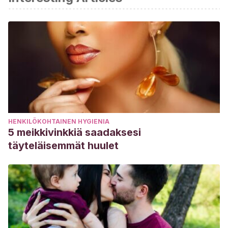
frustración y las adicciones.
Liberadictus. Recuperado de:
http://liberaddictus. org/Pdf/0202-17. pdf
. En internet:
http://liberaddictus.org/Pdf/0202-17.pdf
Viaplana-Moré, G. (2015).
Aprender a tolerar la frustración
en el segundo ciclo de Educación Infantil
(Bachelor’s
thesis). En internet:
https://reunir.unir.net/handle/123456789/2844
HENKILÖKOHTAINEN HYGIENIA
5 meikkivinkkiä saadaksesi
täyteläisemmät huulet