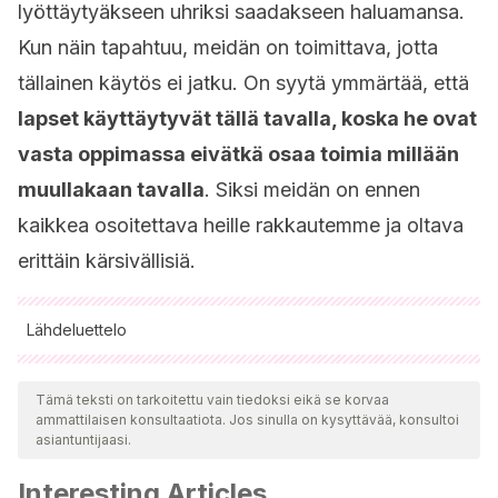
lyöttäytyäkseen uhriksi saadakseen haluamansa.
Kun näin tapahtuu, meidän on toimittava, jotta
tällainen käytös ei jatku. On syytä ymmärtää, että
lapset käyttäytyvät tällä tavalla, koska he ovat
vasta oppimassa eivätkä osaa toimia millään
muullakaan tavalla
. Siksi meidän on ennen
kaikkea osoitettava heille rakkautemme ja oltava
erittäin kärsivällisiä.
Lähdeluettelo
Kaikki lainatut lähteet tarkistettiin perusteellisesti tiimimme
toimesta varmistaaksemme niiden laadun, luotettavuuden,
Tämä teksti on tarkoitettu vain tiedoksi eikä se korvaa
ammattilaisen konsultaatiota. Jos sinulla on kysyttävää, konsultoi
ajantasaisuuden ja pätevyyden. Tämän artikkelin bibliografia
asiantuntijaasi.
katsottiin luotettavaksi ja akateemisesti tai tieteellisesti tarkaksi.
Interesting Articles
Leal, P., & Contreras, A. (1998). La baja tolerancia a la