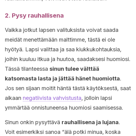
2. Pysy rauhallisena
Vaikka jotkut lapsen valituksista voivat saada
meidät menettämään malttimme, tästä ei ole
hyötyä. Lapsi valittaa ja saa kiukkukohtauksia,
joihin kuuluu itkua ja huutoa, saadaksesi huomiosi.
Tässä tilanteessa
sinun tulee välttää
katsomasta lasta ja jättää hänet huomiotta
.
Jos sen sijaan moitit häntä tästä käytöksestä, saat
aikaan
negatiivista vahvistusta
, jolloin lapsi
ymmärtää onnistuneensa huomiosi saamisessa.
Sinun onkin pysyttävä
rauhallisena ja lujana
.
Voit esimerkiksi sanoa “älä potki minua, koska