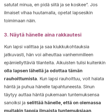
satutat minua, en pidä siitä ja se koskee”. Jos
ilmaiset vihaa huutamalla, opetat lapsesikin
toimimaan näin.
3. Näytä hänelle aina rakkautesi
Kun lapsi valittaa ja saa kiukkukohtauksia
jatkuvasti, hän voi aiheuttaa vanhemmilleen
epämiellyttäviä tilanteita. Aikuisten tulisi kuitenkin
olla
lapsen lähellä ja odottaa tämän
rauhoittumista
. Kun lapsi rauhoittuu, voit halata
häntä ja puhua hänelle tapahtuneesta. Sinun
täytyy auttaa häntä pukemaan tuntemuksensa
sanoiksi ja
selittää hänelle, että on olemassa
muitakin tapoja ilmaista tuntemuksiaan
.