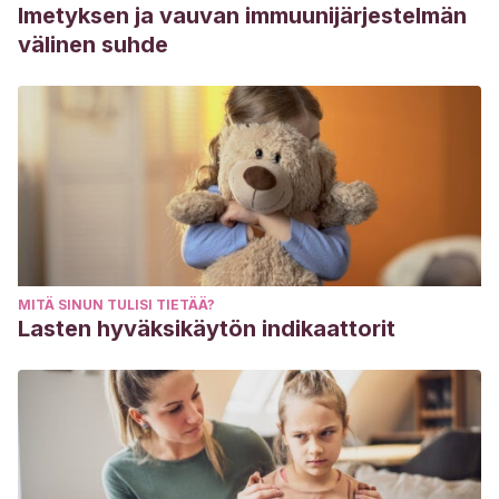
Imetyksen ja vauvan immuunijärjestelmän
välinen suhde
MITÄ SINUN TULISI TIETÄÄ?
Lasten hyväksikäytön indikaattorit