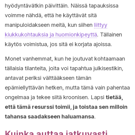
hyödyntävätkin päivittäin. Näissä tapauksissa
voimme nähdä, että he käyttävät sitä
manipuloidakseen meitä, kun siihen
liittyy
kiukkukohtauksia ja huomionkipeyttä
. Tällainen
käytös voimistua, jos sitä ei korjata ajoissa.
Monet vanhemmat, kun he joutuvat kohtaamaan
tällaisia tilanteita, joita voi tapahtua julkisestikin,
antavat periksi välttääkseen tämän
epämiellyttävän hetken, mutta tämä vain pahentaa
ongelmaa ja tekee siitä kroonisen. Lapsi
tietää,
että tämä resurssi toimii, ja toistaa sen milloin
tahansa saadakseen haluamansa
.
Kuinka auttaa jatkuvasti