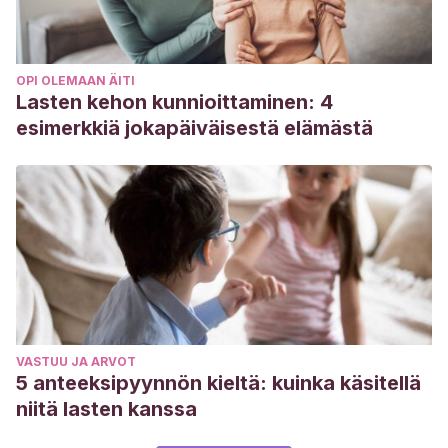
OPI OLEMAAN ÄITI
Lasten kehon kunnioittaminen: 4
esimerkkiä jokapäiväisestä elämästä
VASTUU JA ARVOT
5 anteeksipyynnön kieltä: kuinka käsitellä
niitä lasten kanssa