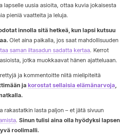
 lapselle uusia asioita, ottaa kuvia jokaisesta
a pieniä vaatteita ja leluja.
 odotat innolla sitä hetkeä, kun lapsi kutsuu
taa.
Olet aina paikalla, jos saat mahdollisuuden
staa saman iltasadun sadatta kertaa
. Kerrot
ä asioista, jotka muokkaavat hänen ajatteluaan.
rettyjä ja kommentoitte niitä mielipiteitä
ttimään ja
korostat sellaisia elämänarvoja
,
matkalla.
 rakastatkin lasta paljon – et jätä sivuun
amista
.
Sinun tulisi aina olla hyödyksi lapsen
hyvä roolimalli.