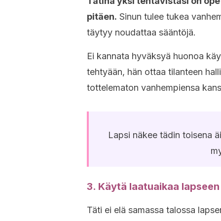
Tätinä
yksi tehtävistäsi on ope
pitäen.
Sinun tulee tukea vanhem
täytyy noudattaa sääntöjä.
Ei kannata hyväksyä huonoa käytö
tehtyään, hän ottaa tilanteen hall
tottelematon vanhempiensa kans
Lapsi näkee tädin toisena äi
my
3. Käytä laatuaikaa lapseen
Täti ei elä samassa talossa laps