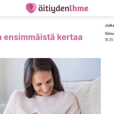
Julk
Viime
n ensimmäistä kertaa
18:25