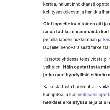
kertaa, haluat innokkaasti opettaa
kehitysaskeleesta ja hankkia ihani
Olet lapselle kuin toinen äiti ja
sinua tädiksi ensimmäistä ker
peitellä lapsen nukkumaan ja
toi
lapselle hienovaraisesti tärkeist
Katsotte yhdessä telesiviosta piir
vaihtaen.
Näin opetat lasta mie
jotka ovat hyödyllisiä elämän 
Kaikesta tästä huolimatta – vaikka
kurinpitoa ja
kunnioituksen opett
henkiselle kehitykselle ja olla 