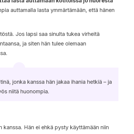
ttaa lasta auttamaan kotitöissä jo nuoresta
pia auttamalla lasta ymmärtämään, että hänen
stä. Jos lapsi saa sinulta tukea virheitä
intaansa, ja siten hän tulee olemaan
sa.
tinä, jonka kanssa hän jakaa ihania hetkiä – ja
ös niitä huonompia.
en kanssa. Hän ei ehkä pysty käyttämään niin