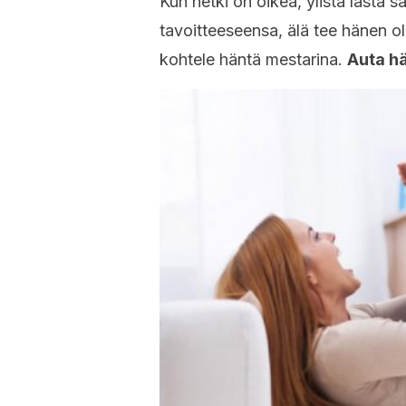
Kun hetki on oikea, ylistä lasta s
tavoitteeseensa, älä tee hänen 
kohtele häntä mestarina.
Auta h