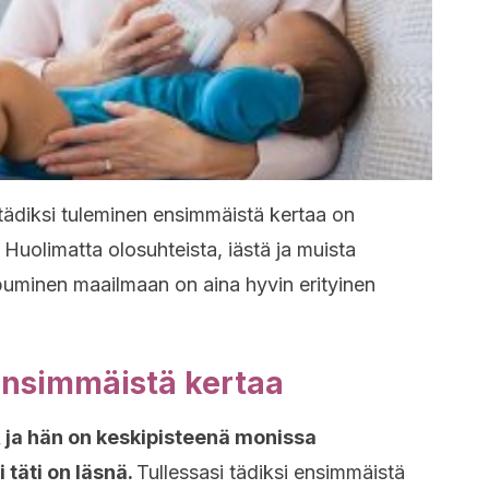
i, tädiksi tuleminen ensimmäistä kertaa on
Huolimatta olosuhteista, iästä ja muista
apuminen maailmaan on aina hyvin erityinen
ensimmäistä kertaa
a, ja hän on keskipisteenä monissa
 täti on läsnä.
Tullessasi tädiksi ensimmäistä