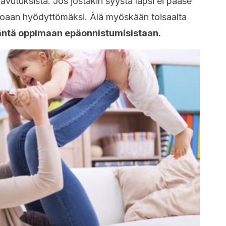
aavutuksista. Jos jostakin syystä lapsi ei pääse
oloaan hyödyttömäksi. Älä myöskään toisaalta
äntä oppimaan epäonnistumisistaan.