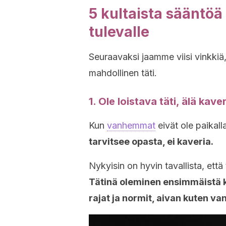
5 kultaista sääntöä
tulevalle
Seuraavaksi jaamme viisi vinkkiä
mahdollinen täti.
1. Ole loistava täti, älä kaver
Kun
vanhemmat
eivät ole paikall
tarvitsee opasta, ei kaveria.
Nykyisin on hyvin tavallista, että
Tätinä oleminen ensimmäistä k
rajat ja normit, aivan kuten v