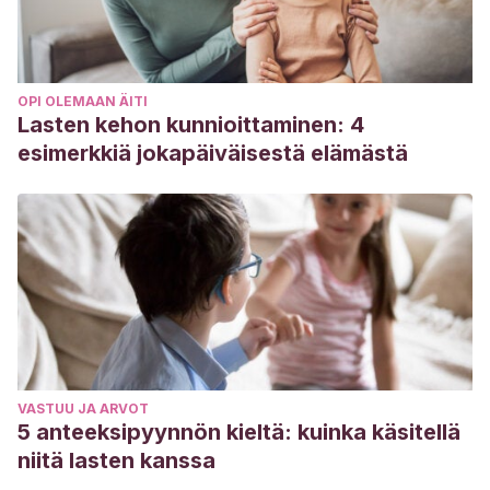
OPI OLEMAAN ÄITI
Lasten kehon kunnioittaminen: 4
esimerkkiä jokapäiväisestä elämästä
VASTUU JA ARVOT
5 anteeksipyynnön kieltä: kuinka käsitellä
niitä lasten kanssa