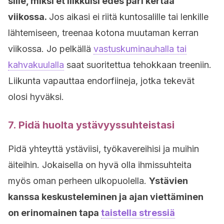
sille, miksi et liikkuisi edes pari kertaa
viikossa.
Jos aikasi ei riitä kuntosalille tai lenkille
lähtemiseen, treenaa kotona muutaman kerran
viikossa. Jo pelkällä
vastuskuminauhalla tai
kahvakuulalla
saat suoritettua tehokkaan treeniin.
Liikunta vapauttaa endorfiineja, jotka tekevät
olosi hyväksi.
7. Pidä huolta ystävyyssuhteistasi
Pidä yhteyttä ystäviisi, työkavereihisi ja muihin
äiteihin. Jokaisella on hyvä olla ihmissuhteita
myös oman perheen ulkopuolella.
Ystävien
kanssa keskusteleminen ja ajan viettäminen
on erinomainen tapa
taistella stressiä