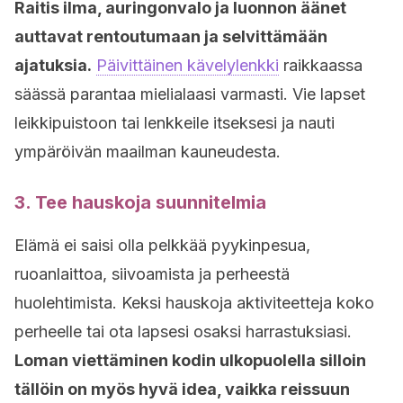
Raitis ilma, auringonvalo ja luonnon äänet
auttavat rentoutumaan ja selvittämään
ajatuksia.
Päivittäinen kävelylenkki
raikkaassa
säässä parantaa mielialaasi varmasti. Vie lapset
leikkipuistoon tai lenkkeile itseksesi ja nauti
ympäröivän maailman kauneudesta.
3. Tee hauskoja suunnitelmia
Elämä ei saisi olla pelkkää pyykinpesua,
ruoanlaittoa, siivoamista ja perheestä
huolehtimista. Keksi hauskoja aktiviteetteja koko
perheelle tai ota lapsesi osaksi harrastuksiasi.
Loman viettäminen kodin ulkopuolella silloin
tällöin on myös hyvä idea, vaikka reissuun