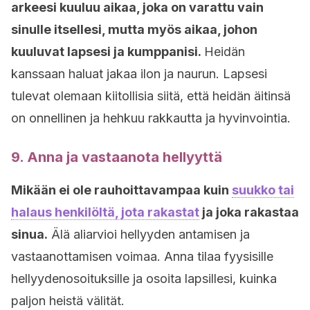
arkeesi kuuluu aikaa, joka on varattu vain
sinulle itsellesi, mutta myös aikaa, johon
kuuluvat lapsesi ja kumppanisi.
Heidän
kanssaan haluat jakaa ilon ja naurun. Lapsesi
tulevat olemaan kiitollisia siitä, että heidän äitinsä
on onnellinen ja hehkuu rakkautta ja hyvinvointia.
9. Anna ja vastaanota hellyyttä
Mikään ei ole rauhoittavampaa kuin
suukko tai
halaus henkilöltä, jota rakastat
ja joka rakastaa
sinua.
Älä aliarvioi hellyyden antamisen ja
vastaanottamisen voimaa. Anna tilaa fyysisille
hellyydenosoituksille ja osoita lapsillesi, kuinka
paljon heistä välität.