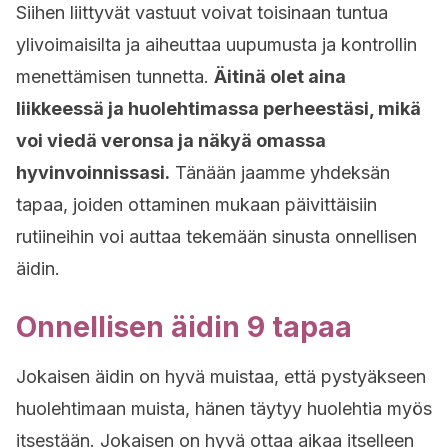
Siihen liittyvät vastuut voivat toisinaan tuntua
ylivoimaisilta ja aiheuttaa uupumusta ja kontrollin
menettämisen tunnetta.
Äitinä olet aina
liikkeessä ja huolehtimassa perheestäsi, mikä
voi viedä veronsa ja näkyä omassa
hyvinvoinnissasi.
Tänään jaamme yhdeksän
tapaa, joiden ottaminen mukaan päivittäisiin
rutiineihin voi auttaa tekemään sinusta onnellisen
äidin.
Onnellisen äidin 9 tapaa
Jokaisen äidin on hyvä muistaa, että pystyäkseen
huolehtimaan muista, hänen täytyy huolehtia myös
itsestään. Jokaisen on hyvä ottaa aikaa itselleen