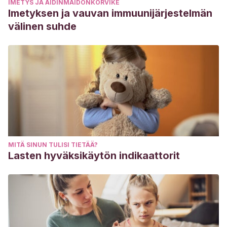
IMETYS JA ÄIDINMAIDONKORVIKE
Imetyksen ja vauvan immuunijärjestelmän
välinen suhde
MITÄ SINUN TULISI TIETÄÄ?
Lasten hyväksikäytön indikaattorit