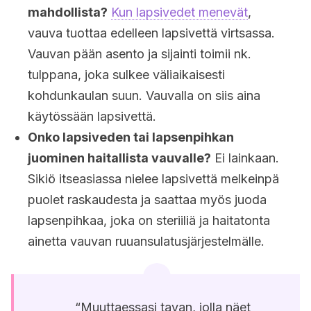
mahdollista?
Kun lapsivedet menevät
,
vauva tuottaa edelleen lapsivettä virtsassa.
Vauvan pään asento ja sijainti toimii nk.
tulppana, joka sulkee väliaikaisesti
kohdunkaulan suun. Vauvalla on siis aina
käytössään lapsivettä.
Onko lapsiveden tai lapsenpihkan
juominen haitallista vauvalle?
Ei lainkaan.
Sikiö itseasiassa nielee lapsivettä melkeinpä
puolet raskaudesta ja saattaa myös juoda
lapsenpihkaa, joka on steriiliä ja haitatonta
ainetta vauvan ruuansulatusjärjestelmälle.
“Muuttaessasi tavan, jolla näet