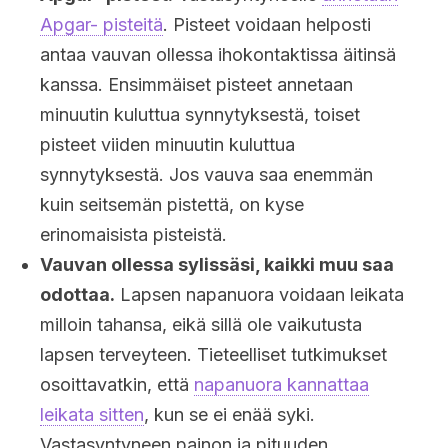
Apgar- pisteitä
. Pisteet voidaan helposti
antaa vauvan ollessa ihokontaktissa äitinsä
kanssa. Ensimmäiset pisteet annetaan
minuutin kuluttua synnytyksestä, toiset
pisteet viiden minuutin kuluttua
synnytyksestä. Jos vauva saa enemmän
kuin seitsemän pistettä, on kyse
erinomaisista pisteistä.
Vauvan ollessa sylissäsi, kaikki muu saa
odottaa.
Lapsen napanuora voidaan leikata
milloin tahansa, eikä sillä ole vaikutusta
lapsen terveyteen. Tieteelliset tutkimukset
osoittavatkin, että
napanuora kannattaa
leikata sitten
, kun se ei enää syki.
Vastasyntyneen painon ja pituuden