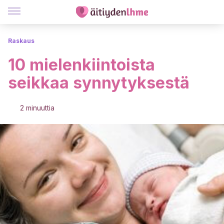
Raskaus
10 mielenkiintoista
seikkaa synnytyksestä
2 minuuttia