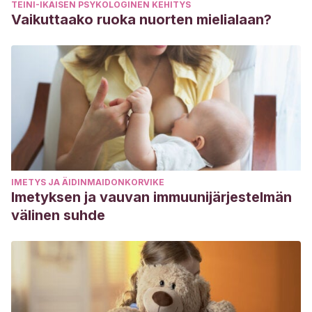
TEINI-IKÄISEN PSYKOLOGINEN KEHITYS
Vaikuttaako ruoka nuorten mielialaan?
IMETYS JA ÄIDINMAIDONKORVIKE
Imetyksen ja vauvan immuunijärjestelmän
välinen suhde