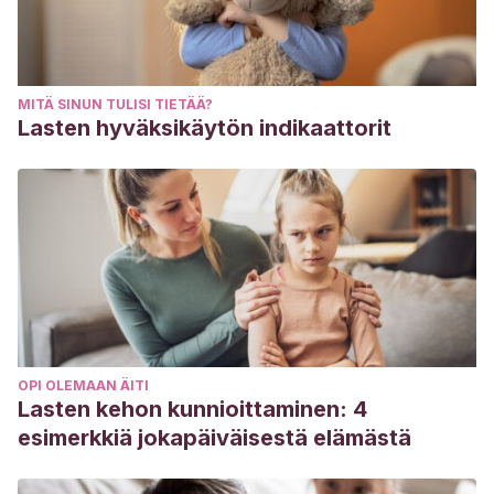
MITÄ SINUN TULISI TIETÄÄ?
Lasten hyväksikäytön indikaattorit
OPI OLEMAAN ÄITI
Lasten kehon kunnioittaminen: 4
esimerkkiä jokapäiväisestä elämästä