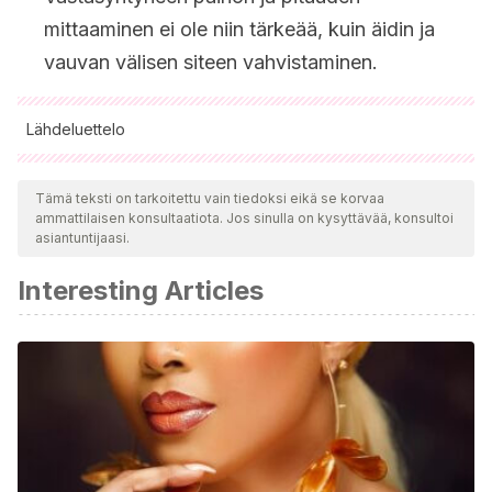
mittaaminen ei ole niin tärkeää, kuin äidin ja
vauvan välisen siteen vahvistaminen.
Lähdeluettelo
Kaikki lainatut lähteet tarkistettiin perusteellisesti tiimimme
toimesta varmistaaksemme niiden laadun, luotettavuuden,
Tämä teksti on tarkoitettu vain tiedoksi eikä se korvaa
ammattilaisen konsultaatiota. Jos sinulla on kysyttävää, konsultoi
ajantasaisuuden ja pätevyyden. Tämän artikkelin bibliografia
asiantuntijaasi.
katsottiin luotettavaksi ja akateemisesti tai tieteellisesti tarkaksi.
Interesting Articles
Labor and delivery care.
Blended learning module for the
Health Extension Programme. Federal Democratic Republic
of Ethiopia. Ministry of Health.
Brown, H.
Fisiología del embarazo
.
Manual MSD (Versión
para profesionales).
Riley, M.
Fisiología perinatal
.
Manual MSD (Versión para
profesionales).