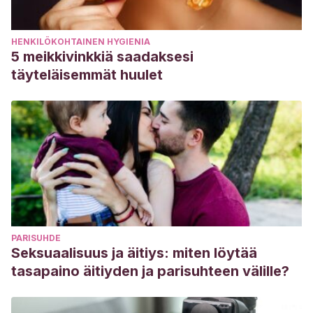
HENKILÖKOHTAINEN HYGIENIA
5 meikkivinkkiä saadaksesi
täyteläisemmät huulet
PARISUHDE
Seksuaalisuus ja äitiys: miten löytää
tasapaino äitiyden ja parisuhteen välille?