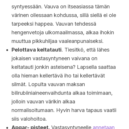
syntyessään. Vauva on itseasiassa tämän
värinen ollessaan kohdussa, sillä siellä ei ole
tarpeeksi happea. Vauvan tehdessä
hengenvetoja ulkomaailmassa, alkaa ihokin
muuttua pikkuhiljaa vaaleanpunaiseksi.
Pelottava keltatauti
. Tiesitkö, että lähes
jokaisen vastasyntyneen vaivana on
keltatauti jonkin asteisena? Lapsella saattaa
olla hieman kellertävä iho tai kellertävät
silmät. Lopulta vauvan maksan
bilirubiiniaineenvaihdunta alkaa toimimaan,
jolloin vauvan värikin alkaa
normalisoitumaan. Hyvin harva tapaus vaatii
siis valohoitoa.
Apgar- pisteet.
Vastasyntyneelle
annetaan