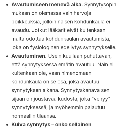
Avautumiseen menevä aika.
Synnytysopin
mukaan on olemassa vain harvoja
poikkeuksia, jolloin naisen kohdunkaula ei
avaudu. Jotkut lääkärit eivät kuitenkaan
malta odottaa kohdunkaulan avautumista,
joka on fysiologinen edellytys synnytykselle.
Avautuminen.
Usein kuullaan puhuttavan,
että synnytyksessä emätin avautuu. Näin ei
kuitenkaan ole, vaan nimenomaan
kohdunkaula on se osa, joka avautuu
synnytyksen aikana. Synnytyskanava sen
sijaan on joustavaa kudosta, joka “venyy”
synnytyksessä, ja myöhemmin palautuu
normaaliin tilaansa.
Kuiva synnytys – onko sellainen