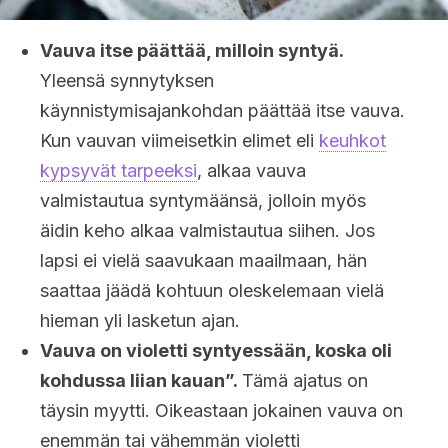
Vauva itse päättää, milloin syntyä.
Yleensä synnytyksen
käynnistymisajankohdan päättää itse vauva.
Kun vauvan viimeisetkin elimet eli
keuhkot
kypsyvät tarpeeksi
, alkaa vauva
valmistautua syntymäänsä, jolloin myös
äidin keho alkaa valmistautua siihen. Jos
lapsi ei vielä saavukaan maailmaan, hän
saattaa jäädä kohtuun oleskelemaan vielä
hieman yli lasketun ajan.
Vauva on violetti syntyessään, koska oli
kohdussa liian kauan”.
Tämä ajatus on
täysin myytti. Oikeastaan jokainen vauva on
enemmän tai vähemmän violetti