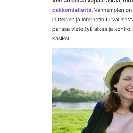
verran omaa vapaa-aikaa, mu
pakkomiellettä
.
Vanhempien on h
laitteiden ja internetin turvallises
parissa vietettyä aikaa ja kontrol
käsiksi.