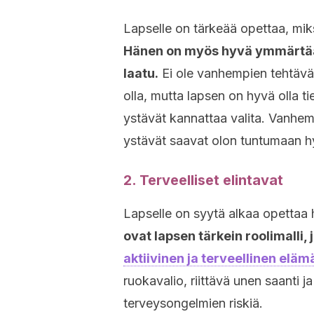
Lapselle on tärkeää opettaa, mik
Hänen on myös hyvä ymmärtää, 
laatu.
Ei ole vanhempien tehtävä k
olla, mutta lapsen on hyvä olla ti
ystävät kannattaa valita. Vanhemp
ystävät saavat olon tuntumaan hy
2. Terveelliset elintavat
Lapselle on syytä alkaa opettaa 
ovat lapsen tärkein roolimalli,
aktiivinen ja terveellinen eläm
ruokavalio, riittävä unen saanti 
terveysongelmien riskiä.