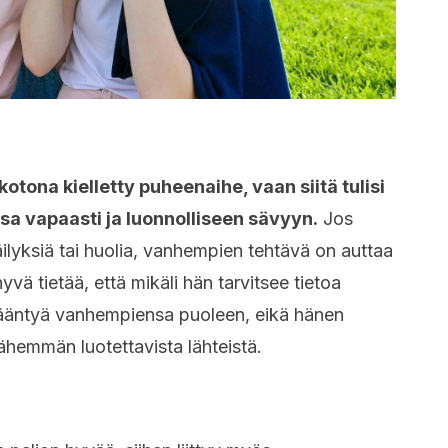
kotona kielletty puheenaihe, vaan siitä tulisi
 vapaasti ja luonnolliseen sävyyn.
Jos
päilyksiä tai huolia, vanhempien tehtävä on auttaa
vä tietää, että mikäli hän tarvitsee tietoa
 kääntyä vanhempiensa puoleen, eikä hänen
vähemmän luotettavista lähteistä.