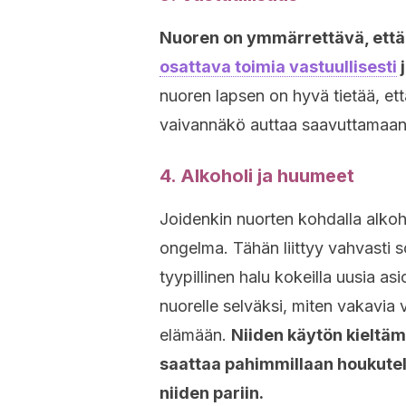
Nuoren on ymmärrettävä, ett
osattava toimia vastuullisesti
j
nuoren lapsen on hyvä tietää, ett
vaivannäkö auttaa saavuttamaan 
4. Alkoholi ja huumeet
Joidenkin nuorten kohdalla alkoh
ongelma. Tähän liittyy vahvasti so
tyypillinen halu kokeilla uusia a
nuorelle selväksi, miten vakavia v
elämään.
Niiden käytön kieltämi
saattaa pahimmillaan houkute
niiden pariin.