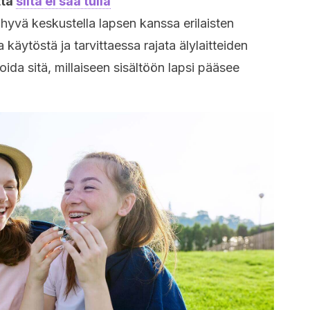
tta
siitä ei saa tulla
yvä keskustella lapsen kanssa erilaisten
ta käytöstä ja tarvittaessa rajata älylaitteiden
loida sitä, millaiseen sisältöön lapsi pääsee