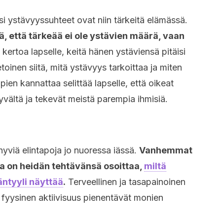
si ystävyyssuhteet ovat niin tärkeitä elämässä.
että tärkeää ei ole ystävien määrä, vaan
ertoa lapselle, keitä hänen ystäviensä pitäisi
etoinen siitä, mitä ystävyys tarkoittaa ja miten
ien kannattaa selittää lapselle, että oikeat
vältä ja tekevät meistä parempia ihmisiä.
hyviä elintapoja jo nuoressa iässä.
Vanhemmat
 ja on heidän tehtävänsä osoittaa,
miltä
äntyyli näyttää
.
Terveellinen ja tasapainoinen
ja fyysinen aktiivisuus pienentävät monien