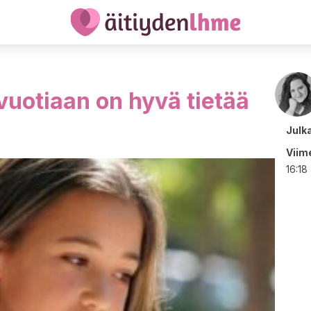
-vuotiaan on hyvä tietää
Julk
Viime
16:18