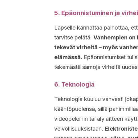
5. Epäonnistuminen ja virh
Lapselle kannattaa painottaa, et
tarvitse pelätä.
Vanhempien on hy
tekevät virheitä – myös vanhem
elämässä.
Epäonnistumiset tulis
tekemästä samoja virheitä uude
6. Teknologia
Teknologia kuuluu vahvasti joka
kääntöpuolensa, sillä pahimmilla
videopeleihin tai älylaitteen käy
velvollisuuksistaan.
Elektroniste