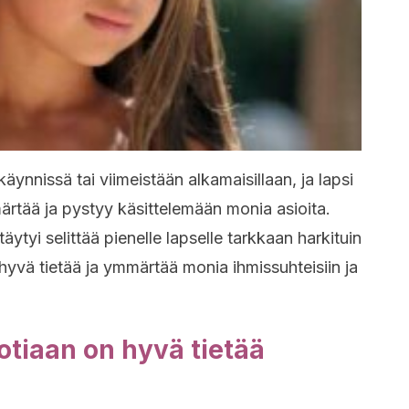
äynnissä tai viimeistään alkamaisillaan, ja lapsi
ärtää ja pystyy käsittelemään monia asioita.
täytyi selittää pienelle lapselle tarkkaan harkituin
hyvä tietää ja ymmärtää monia ihmissuhteisiin ja
uotiaan on hyvä tietää