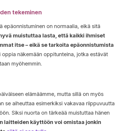
eiden tekeminen
tä epäonnistuminen on normaalia, eikä sitä
vä muistuttaa lasta, että kaikki ihmiset
mat itse – eikä se tarkoita epäonnistumista
i oppia näkemään oppitunteina, jotka estävät
staan myöhemmin.
päiväiseen elämäämme, mutta sillä on myös
an se aiheuttaa esimerkiksi vakavaa riippuvuutta
ttöön. Siksi nuorta on tärkeää muistuttaa hänen
n laitteiden käyttöön voi omistaa jonkin