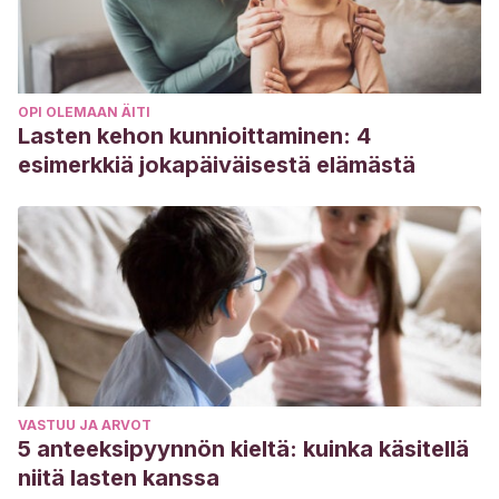
OPI OLEMAAN ÄITI
Lasten kehon kunnioittaminen: 4
esimerkkiä jokapäiväisestä elämästä
VASTUU JA ARVOT
5 anteeksipyynnön kieltä: kuinka käsitellä
niitä lasten kanssa