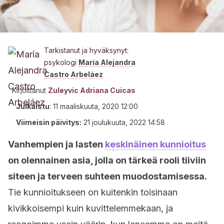
Tarkistanut ja hyväksynyt:
psykologi
María Alejandra
Castro Arbeláez
Kirjoittanut
Zuleyvic Adriana Cuicas
Julkaistu
:
11 maaliskuuta, 2020 12:00
Viimeisin päivitys:
21 joulukuuta, 2022 14:58
Vanhempien ja lasten
keskinäinen kunnioitus
on olennainen asia, jolla on tärkeä rooli tiiviin
siteen ja terveen suhteen muodostamisessa.
Tie kunnioitukseen on kuitenkin toisinaan
kivikkoisempi kuin kuvittelemmekaan, ja