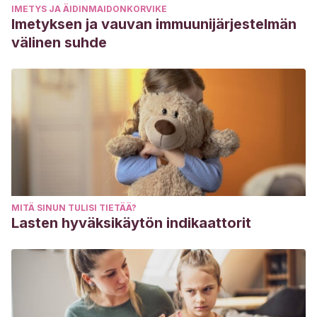
IMETYS JA ÄIDINMAIDONKORVIKE
Imetyksen ja vauvan immuunijärjestelmän
välinen suhde
MITÄ SINUN TULISI TIETÄÄ?
Lasten hyväksikäytön indikaattorit