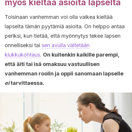
myös kieltää asioita lapselta
Toisinaan vanhemman voi olla vaikea kieltää
lapselta tämän pyytämiä asioita. On helppo antaa
periksi, kun tietää, että myönnytys tekee lapsen
onnelliseksi tai
sen avulla vältetään
kiukkukohtaus
.
On kuitenkin kaikille parempi,
että äiti tai isä omaksuu vastuullisen
vanhemman roolin ja oppii sanomaan lapselle
ei
tarvittaessa.