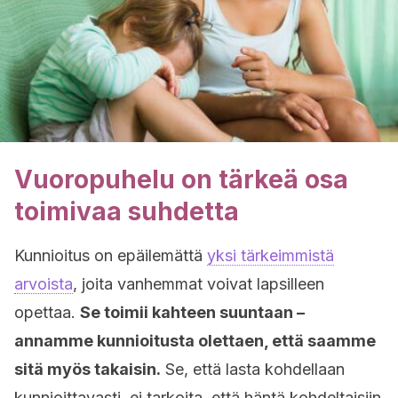
Vuoropuhelu on tärkeä osa
toimivaa suhdetta
Kunnioitus on epäilemättä
yksi tärkeimmistä
arvoista
, joita vanhemmat voivat lapsilleen
opettaa.
Se toimii kahteen suuntaan –
annamme kunnioitusta olettaen, että saamme
sitä myös takaisin.
Se, että lasta kohdellaan
kunnioittavasti, ei tarkoita, että häntä kohdeltaisiin