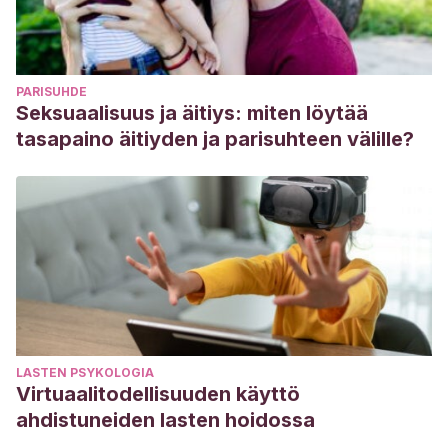
PARISUHDE
Seksuaalisuus ja äitiys: miten löytää
tasapaino äitiyden ja parisuhteen välille?
LASTEN PSYKOLOGIA
Virtuaalitodellisuuden käyttö
ahdistuneiden lasten hoidossa