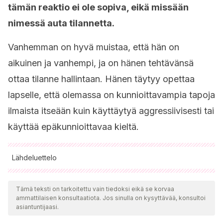
tämän reaktio ei ole sopiva, eikä missään
nimessä auta tilannetta.
Vanhemman on hyvä muistaa, että hän on
aikuinen ja vanhempi, ja on hänen tehtävänsä
ottaa tilanne hallintaan. Hänen täytyy opettaa
lapselle, että olemassa on kunnioittavampia tapoja
ilmaista itseään kuin käyttäytyä aggressiivisesti tai
käyttää epäkunnioittavaa kieltä.
Lähdeluettelo
Kaikki lainatut lähteet tarkistettiin perusteellisesti tiimimme
toimesta varmistaaksemme niiden laadun, luotettavuuden,
Tämä teksti on tarkoitettu vain tiedoksi eikä se korvaa
ammattilaisen konsultaatiota. Jos sinulla on kysyttävää, konsultoi
ajantasaisuuden ja pätevyyden. Tämän artikkelin bibliografia
asiantuntijaasi.
katsottiin luotettavaksi ja akateemisesti tai tieteellisesti tarkaksi.