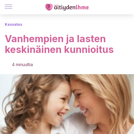
Kasvatus
Vanhempien ja lasten
keskinäinen kunnioitus
4 minuuttia