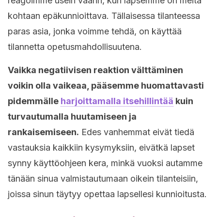
reagoimme usein väärin, kun lapsemme on meitä
kohtaan epäkunnioittava. Tällaisessa tilanteessa
paras asia, jonka voimme tehdä, on käyttää
tilannetta opetusmahdollisuutena.
Vaikka negatiivisen reaktion välttäminen
voikin olla vaikeaa, pääsemme huomattavasti
pidemmälle
harjoittamalla itsehillintää
kuin
turvautumalla huutamiseen ja
rankaisemiseen.
Edes vanhemmat eivät tiedä
vastauksia kaikkiin kysymyksiin, eivätkä lapset
synny käyttöohjeen kera, minkä vuoksi autamme
tänään sinua valmistautumaan oikein tilanteisiin,
joissa sinun täytyy opettaa lapsellesi kunnioitusta.