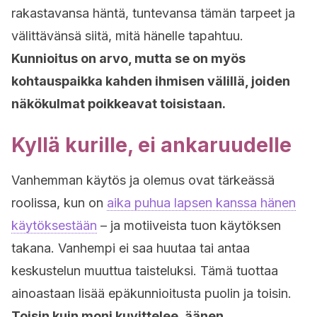
rakastavansa häntä, tuntevansa tämän tarpeet ja
välittävänsä siitä, mitä hänelle tapahtuu.
Kunnioitus on arvo, mutta se on myös
kohtauspaikka kahden ihmisen välillä, joiden
näkökulmat poikkeavat toisistaan.
Kyllä kurille, ei ankaruudelle
Vanhemman käytös ja olemus ovat tärkeässä
roolissa, kun on
aika puhua lapsen kanssa hänen
käytöksestään
– ja motiiveista tuon käytöksen
takana. Vanhempi ei saa huutaa tai antaa
keskustelun muuttua taisteluksi. Tämä tuottaa
ainoastaan lisää epäkunnioitusta puolin ja toisin.
Toisin kuin moni kuvittelee, äänen